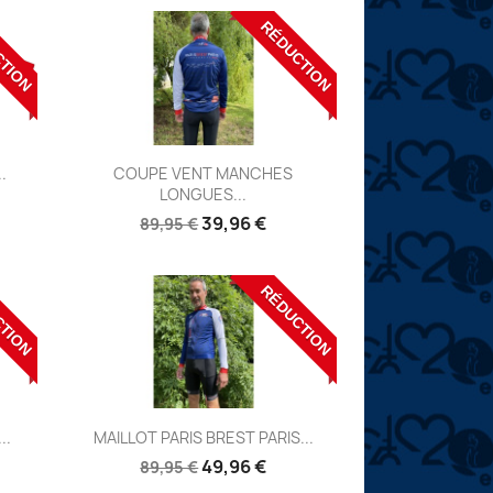
CTION
RÉDUCTION
Aperçu

.
COUPE VENT MANCHES
LONGUES...
Réf:
39,96 €
89,95 €
CTION
RÉDUCTION
Aperçu

..
MAILLOT PARIS BREST PARIS...
Réf:
49,96 €
89,95 €