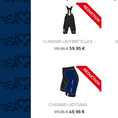
RÉDUCTION
Aperçu

CUISSARD LADY BRETELLES...
G
Réf:
59,95 €
119,95 €
RÉDUCTION
Aperçu

CUISSARD LADY SANS...
Réf:
49,96 €
99,95 €