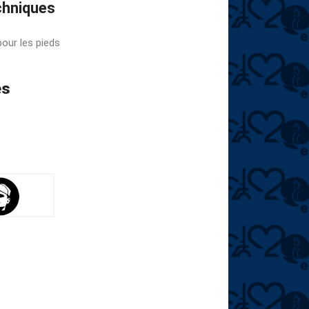
chniques
pour les pieds
es