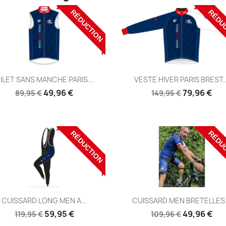
RÉDUCTION
RÉDU
Aperçu
Aperçu


ILET SANS MANCHE PARIS...
VESTE HIVER PARIS BREST..
Réf:
Réf:
49,96 €
79,96 €
89,95 €
149,95 €
RÉDUCTION
RÉDU
Aperçu
Aperçu


CUISSARD LONG MEN A...
CUISSARD MEN BRETELLES.
Réf:
Réf:
59,95 €
49,96 €
119,95 €
109,96 €