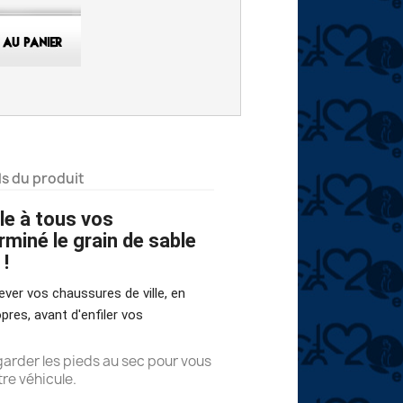
ls du produit
le à tous vos
miné le grain de sable
 !
ever vos chaussures de ville, en
res, avant d'enfiler vos
 garder les pieds au sec pour vous
re véhicule.