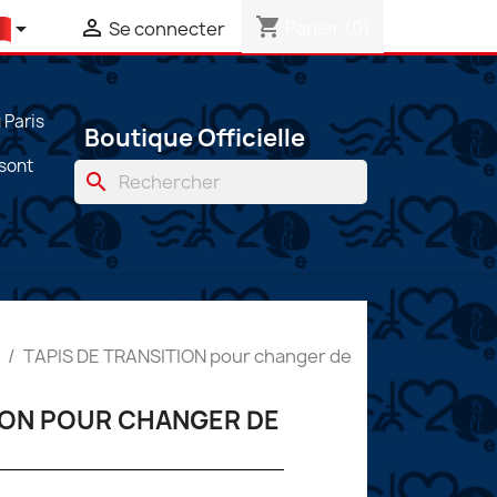
shopping_cart


Panier
(0)
Se connecter
Paris
Boutique Officielle
 sont
search
TAPIS DE TRANSITION pour changer de
TION POUR CHANGER DE