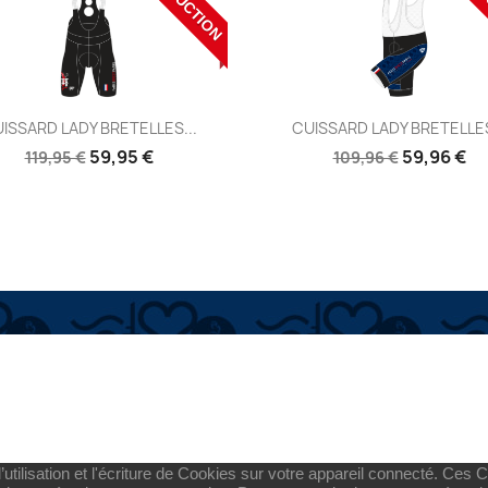
RÉDUCTION
RÉD
Aperçu
Aperçu


ISSARD LADY BRETELLES...
CUISSARD LADY BRETELLES
Réf:
Réf:
59,95 €
59,96 €
119,95 €
109,96 €
utilisation et l'écriture de Cookies sur votre appareil connecté. Ces Co