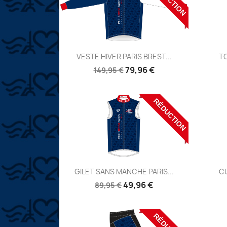
Aperçu

VESTE HIVER PARIS BREST...
TO
Réf:
79,96 €
149,95 €
RÉDUCTION
Aperçu

GILET SANS MANCHE PARIS...
CU
Réf:
49,96 €
89,95 €