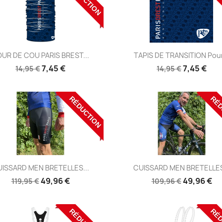
Aperçu
Aperçu


UR DE COU PARIS BREST...
TAPIS DE TRANSITION Pour
Réf: TDC1
Réf: TAP1
7,45 €
7,45 €
14,95 €
14,95 €
RÉDUCTION
RÉD
Aperçu
Aperçu


ISSARD MEN BRETELLES...
CUISSARD MEN BRETELLES
Réf:
Réf:
49,96 €
49,96 €
119,95 €
109,96 €