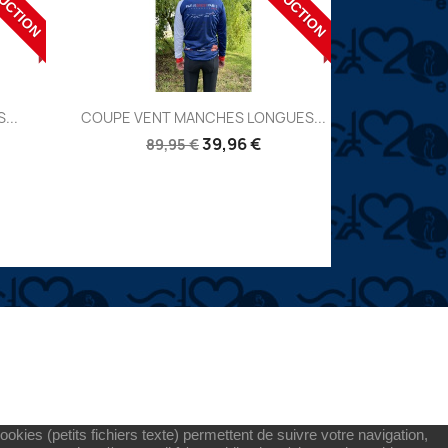
UCTION
RÉDUCTION
Aperçu

...
COUPE VENT MANCHES LONGUES...
Réf:
39,96 €
89,95 €
okies (petits fichiers texte) permettent de suivre votre navigation,