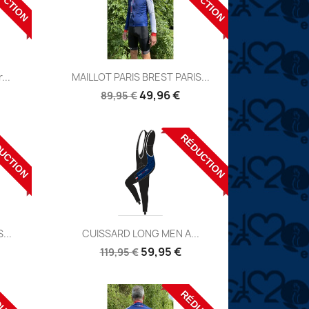
Aperçu

...
MAILLOT PARIS BREST PARIS...
Réf:
49,96 €
89,95 €
UCTION
RÉDUCTION
Aperçu

...
CUISSARD LONG MEN A...
Réf:
59,95 €
119,95 €