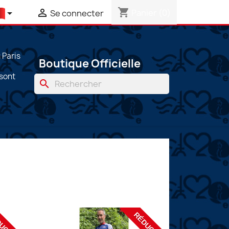
shopping_cart


Panier
(0)
Se connecter
Paris
Boutique Officielle
 sont
search
UCTION
RÉDUCTION