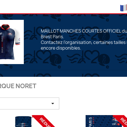
MAILLOT MANCHES COURTES OFFICIEL du 
Brest Paris.
Contactez l’organisation, certaines tailles
encore disponibles.
ARQUE NORET

RÉDUCTION
RÉD