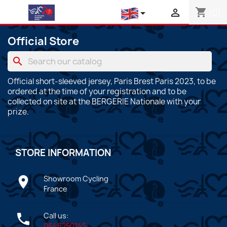
shopping_cart



(0)
Official Store
search
Official short-sleeved jersey, Paris Brest Paris 2023, to be
ordered at the time of your registration and to be
collected on site at the BERGERIE Nationale with your
prize.
STORE INFORMATION

Showroom Cycling
France

Call us:
0646250145