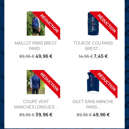
RÉDUCTION
RÉDUCTION
Aperçu
Aperçu


MAILLOT PARIS BREST
TOUR DE COU PARIS
PARIS...
BREST...
Réf:
Réf: TDC1
49,96 €
7,45 €
89,95 €
14,95 €
RÉDUCTION
RÉDUCTION
Aperçu
Aperçu


COUPE VENT
GILET SANS MANCHE
MANCHES LONGUES...
PARIS...
Réf:
Réf:
39,96 €
49,96 €
89,95 €
89,95 €