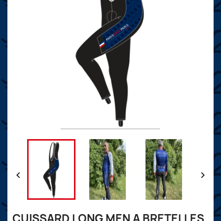


CUISSARD LONG MEN A BRETELLES