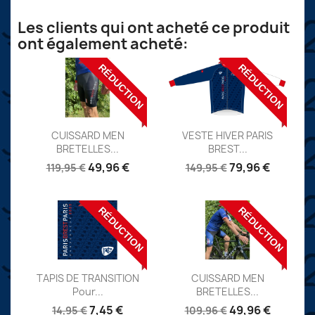
Les clients qui ont acheté ce produit
ont également acheté:
RÉDUCTION
RÉDUCTION
Aperçu
Aperçu


CUISSARD MEN
VESTE HIVER PARIS
BRETELLES...
BREST...
Réf:
Réf:
49,96 €
79,96 €
119,95 €
149,95 €
RÉDUCTION
RÉDUCTION
Aperçu
Aperçu


TAPIS DE TRANSITION
CUISSARD MEN
Pour...
BRETELLES...
Réf: TAP1
Réf:
7,45 €
49,96 €
14,95 €
109,96 €